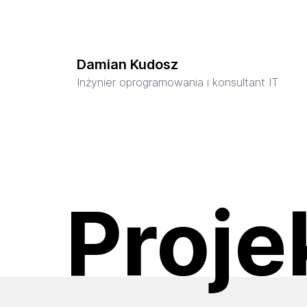
Damian Kudosz
Inżynier oprogramowania i konsultant IT
Proje