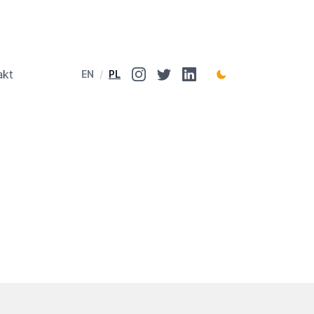
akt
EN
/
PL