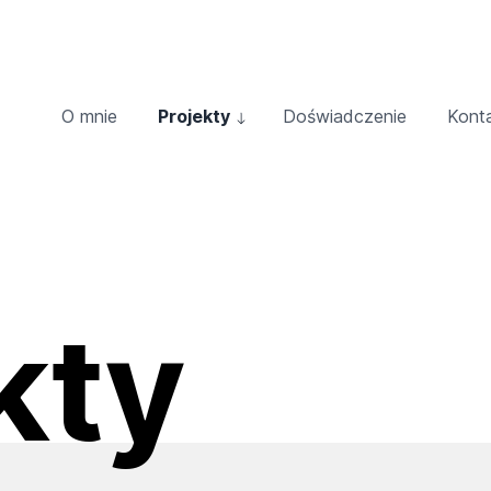
O mnie
Projekty
Doświadczenie
Kont
kty